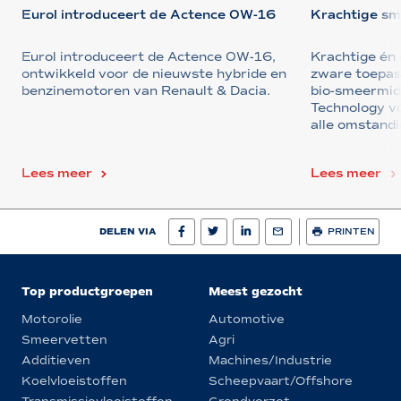
Eurol introduceert de Actence 0W-16
Krachtige sm
Eurol introduceert de Actence 0W-16,
Krachtige én
ontwikkeld voor de nieuwste hybride en
zware toepas
benzinemotoren van Renault & Dacia.
bio-smeermi
Technology v
alle omstand
Lees meer
Lees meer
DELEN VIA
PRINTEN
Top productgroepen
Meest gezocht
Motorolie
Automotive
Smeervetten
Agri
Additieven
Machines/Industrie
Koelvloeistoffen
Scheepvaart/Offshore