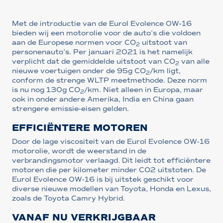
Met de introductie van de Eurol Evolence 0W-16
bieden wij een motorolie voor de auto’s die voldoen
aan de Europese normen voor CO
uitstoot van
2
personenauto’s. Per januari 2021 is het namelijk
verplicht dat de gemiddelde uitstoot van CO
van alle
2
nieuwe voertuigen onder de 95g CO
/km ligt,
2
conform de strenge WLTP meetmethode. Deze norm
is nu nog 130g CO
/km. Niet alleen in Europa, maar
2
ook in onder andere Amerika, India en China gaan
strengere emissie-eisen gelden.
EFFICIËNTERE MOTOREN
Door de lage viscositeit van de Eurol Evolence 0W-16
motorolie, wordt de weerstand in de
verbrandingsmotor verlaagd. Dit leidt tot efficiëntere
motoren die per kilometer minder CO2 uitstoten. De
Eurol Evolence 0W-16 is bij uitstek geschikt voor
diverse nieuwe modellen van Toyota, Honda en Lexus,
zoals de Toyota Camry Hybrid.
VANAF NU VERKRIJGBAAR