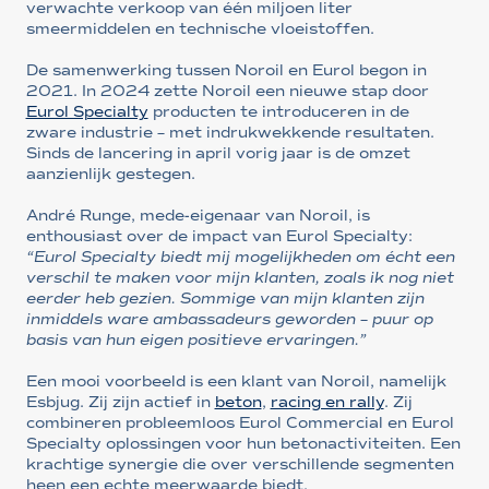
verwachte verkoop van één miljoen liter
smeermiddelen en technische vloeistoffen.
De samenwerking tussen Noroil en Eurol begon in
2021. In 2024 zette Noroil een nieuwe stap door
Eurol Specialty
producten te introduceren in de
zware industrie – met indrukwekkende resultaten.
Sinds de lancering in april vorig jaar is de omzet
aanzienlijk gestegen.
André Runge, mede-eigenaar van Noroil, is
enthousiast over de impact van Eurol Specialty:
“Eurol Specialty biedt mij mogelijkheden om écht een
verschil te maken voor mijn klanten, zoals ik nog niet
eerder heb gezien. Sommige van mijn klanten zijn
inmiddels ware ambassadeurs geworden – puur op
basis van hun eigen positieve ervaringen.”
Een mooi voorbeeld is een klant van Noroil, namelijk
Esbjug. Zij zijn actief in
beton
,
racing en rally
. Zij
combineren probleemloos Eurol Commercial en Eurol
Specialty oplossingen voor hun betonactiviteiten. Een
krachtige synergie die over verschillende segmenten
heen een echte meerwaarde biedt.