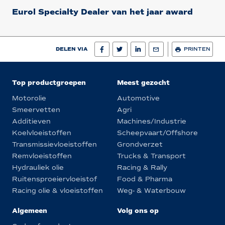
Eurol Specialty Dealer van het jaar award
DELEN VIA
PRINTEN
Top productgroepen
Meest gezocht
Motorolie
Automotive
Smeervetten
Agri
Additieven
Machines/Industrie
Koelvloeistoffen
Scheepvaart/Offshore
Transmissievloeistoffen
Grondverzet
Remvloeistoffen
Trucks & Transport
Hydrauliek olie
Racing & Rally
Ruitensproeiervloeistof
Food & Pharma
Racing olie & vloeistoffen
Weg- & Waterbouw
Algemeen
Volg ons op