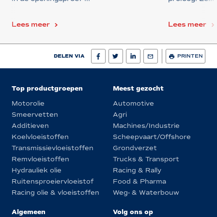
Lees meer
Lees meer
DELEN VIA
PRINTEN
Top productgroepen
Meest gezocht
Motorolie
Automotive
Smeervetten
Agri
Additieven
Machines/Industrie
Koelvloeistoffen
Scheepvaart/Offshore
Transmissievloeistoffen
Grondverzet
Remvloeistoffen
Trucks & Transport
Hydrauliek olie
Racing & Rally
Ruitensproeiervloeistof
Food & Pharma
Racing olie & vloeistoffen
Weg- & Waterbouw
Algemeen
Volg ons op