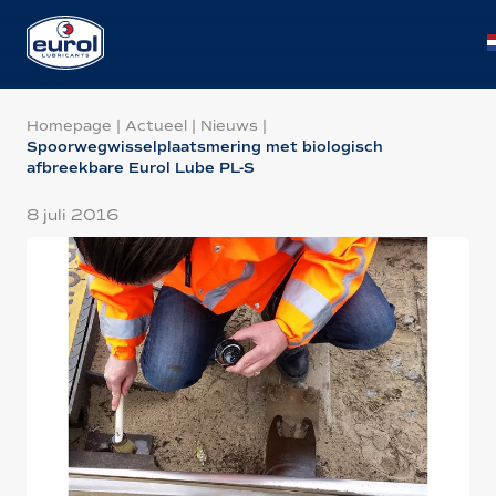
Homepage
|
Actueel
|
Nieuws
|
Spoorwegwisselplaatsmering met biologisch
afbreekbare Eurol Lube PL-S
8 juli 2016