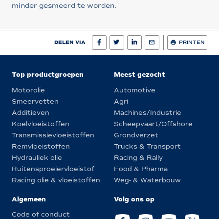
minder gesmeerd te worden.
DELEN VIA
PRINTEN
Top productgroepen
Meest gezocht
Motorolie
Automotive
Smeervetten
Agri
Additieven
Machines/Industrie
Koelvloeistoffen
Scheepvaart/Offshore
Transmissievloeistoffen
Grondverzet
Remvloeistoffen
Trucks & Transport
Hydrauliek olie
Racing & Rally
Ruitensproeiervloeistof
Food & Pharma
Racing olie & vloeistoffen
Weg- & Waterbouw
Algemeen
Volg ons op
Code of conduct