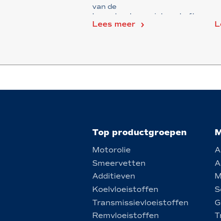
van de
Langstreckenmeisterschaft
Lees meer
L
Nuerburgring i...
Top productgroepen
M
Motorolie
A
Smeervetten
A
Additieven
M
Koelvloeistoffen
S
Transmissievloeistoffen
G
Remvloeistoffen
T