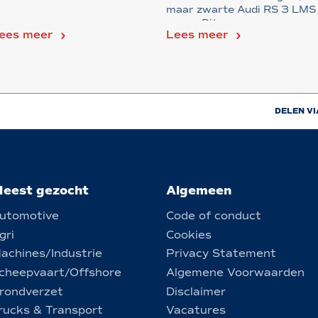
maar zwarte Audi RS 3 LMS
racen. Dit...
ees meer
Lees meer
DELEN VI
eest gezocht
Algemeen
utomotive
Code of conduct
gri
Cookies
achines/Industrie
Privacy Statement
cheepvaart/Offshore
Algemene Voorwaarden
rondverzet
Disclaimer
rucks & Transport
Vacatures