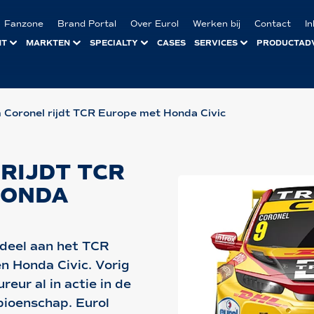
Fanzone
Brand Portal
Over Eurol
Werken bij
Contact
I
NT
MARKTEN
SPECIALTY
CASES
SERVICES
PRODUCTAD
 Coronel rijdt TCR Europe met Honda Civic
RIJDT TCR
HONDA
deel aan het TCR
n Honda Civic. Vorig
eur al in actie in de
pioenschap. Eurol