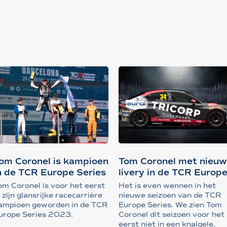
om Coronel is kampioen
Tom Coronel met nieu
n de TCR Europe Series
livery in de TCR Europ
Ser...
om Coronel is voor het eerst
Het is even wennen in het
n zijn glansrijke racecarrière
nieuwe seizoen van de TCR
ampioen geworden in de TCR
Europe Series. We zien Tom
urope Series 2023.
Coronel dit seizoen voor het
eerst niet in een knalgele,