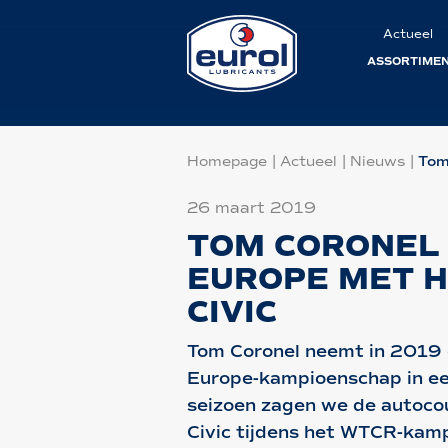
Actueel
ASSORTIME
Homepage
|
Actueel
|
Nieuws
|
Tom
26 maart 2019
TOM CORONEL 
EUROPE MET 
CIVIC
Tom Coronel neemt in 2019 
Europe-kampioenschap in ee
seizoen zagen we de autocour
Civic tijdens het WTCR-kam