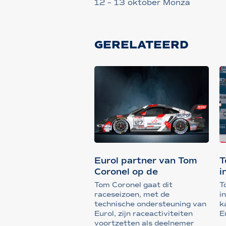
12 – 13 oktober Monza
GERELATEERD
Eurol partner van Tom
T
Coronel op de
i
Nordschleife
Tom Coronel gaat dit
T
raceseizoen, met de
i
technische ondersteuning van
k
Eurol, zijn raceactiviteiten
E
voortzetten als deelnemer