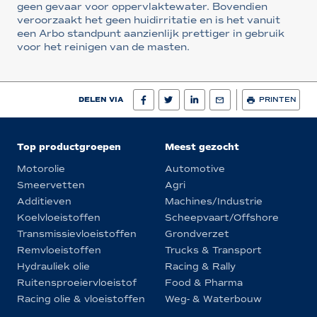
geen gevaar voor oppervlaktewater. Bovendien
veroorzaakt het geen huidirritatie en is het vanuit
een Arbo standpunt aanzienlijk prettiger in gebruik
voor het reinigen van de masten.
DELEN VIA
PRINTEN
Top productgroepen
Meest gezocht
Motorolie
Automotive
Smeervetten
Agri
Additieven
Machines/Industrie
Koelvloeistoffen
Scheepvaart/Offshore
Transmissievloeistoffen
Grondverzet
Remvloeistoffen
Trucks & Transport
Hydrauliek olie
Racing & Rally
Ruitensproeiervloeistof
Food & Pharma
Racing olie & vloeistoffen
Weg- & Waterbouw