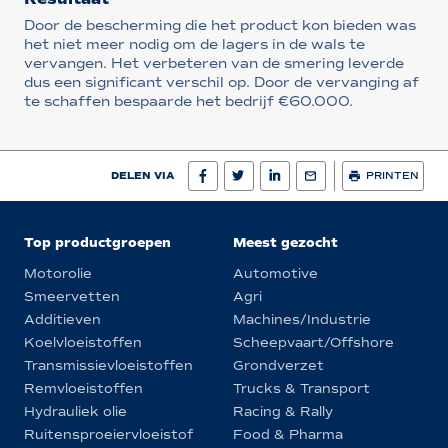
Door de bescherming die het product kon bieden was
het niet meer nodig om de lagers in de wals te
vervangen. Het verbeteren van de smering leverde
dus een significant verschil op. Door de vervanging af
te schaffen bespaarde het bedrijf €60.000.
DELEN VIA
PRINTEN
Top productgroepen
Meest gezocht
Motorolie
Automotive
Smeervetten
Agri
Additieven
Machines/Industrie
Koelvloeistoffen
Scheepvaart/Offshore
Transmissievloeistoffen
Grondverzet
Remvloeistoffen
Trucks & Transport
Hydrauliek olie
Racing & Rally
Ruitensproeiervloeistof
Food & Pharma