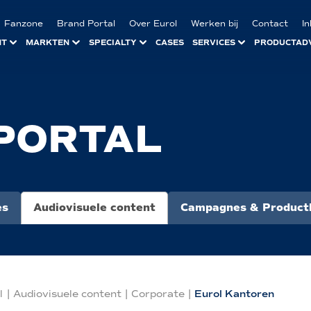
Fanzone
Brand Portal
Over Eurol
Werken bij
Contact
I
NT
MARKTEN
SPECIALTY
CASES
SERVICES
PRODUCTAD
PORTAL
es
Audiovisuele content
Campagnes & Product
l
|
Audiovisuele content
|
Corporate
|
Eurol Kantoren