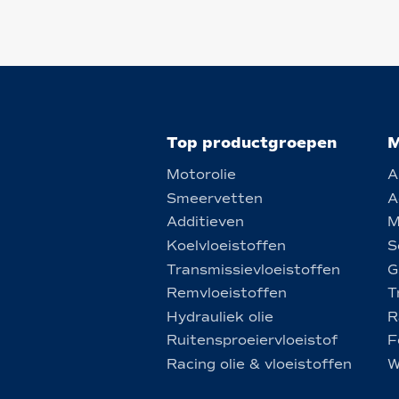
Top productgroepen
M
Motorolie
A
Smeervetten
A
Additieven
M
Koelvloeistoffen
S
Transmissievloeistoffen
G
Remvloeistoffen
T
Hydrauliek olie
R
Ruitensproeiervloeistof
F
Racing olie & vloeistoffen
W