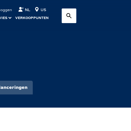
NL
US
nloggen
VIES
VERKOOPPUNTEN
lanceringen