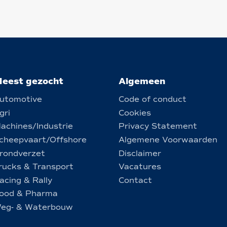
eest gezocht
Algemeen
utomotive
Code of conduct
gri
Cookies
achines/Industrie
Privacy Statement
cheepvaart/Offshore
Algemene Voorwaarden
rondverzet
Disclaimer
rucks & Transport
Vacatures
acing & Rally
Contact
ood & Pharma
eg- & Waterbouw