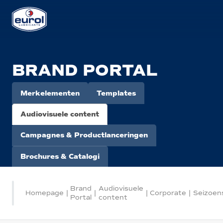
BRAND PORTAL
Merkelementen
Templates
Audiovisuele content
Campagnes & Productlanceringen
Brochures & Catalogi
Brand
Audiovisuele
Homepage
|
|
|
Corporate
|
Seizoen
Portal
content