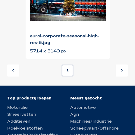
eurol-corporate-seasonal-high-
res-5.jpg
5714 x 3149 px
1
Top productgroepen
Meest gezocht
Motorolie
Automotive
Smeervetten
Agri
Additieven
Machines/Industrie
Koelvloeistoffen
Scheepvaart/Offshore