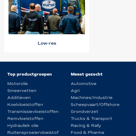
Low-res
Top productgroepen
Meest gezocht
Motorolie
Automotive
Smeervetten
Agri
Additieven
Machines/Industrie
Koelvloeistoffen
Scheepvaart/Offshore
Transmissievloeistoffen
Grondverzet
Remvloeistoffen
Trucks & Transport
Hydrauliek olie
Racing & Rally
Ruitensproeiervloeistof
Food & Pharma