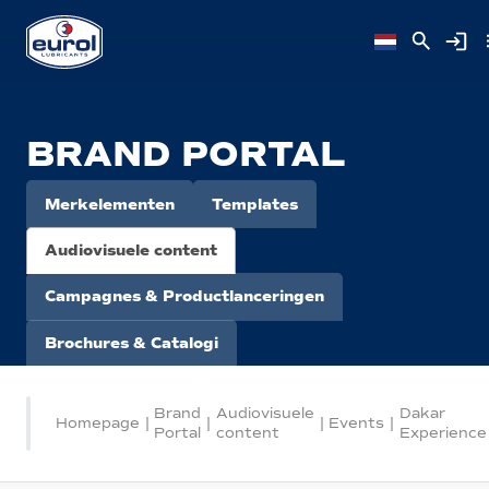
BRAND PORTAL
Merkelementen
Templates
Audiovisuele content
Campagnes & Productlanceringen
Brochures & Catalogi
Brand
Audiovisuele
Dakar
Homepage
|
|
|
Events
|
Portal
content
Experience