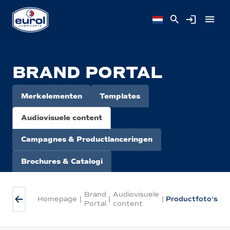
BRAND PORTAL
Merkelementen
Templates
Audiovisuele content
Campagnes & Productlanceringen
Brochures & Catalogi
Brand
Audiovisuele
Homepage
|
|
|
Productfoto's
Portal
content