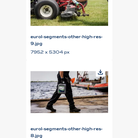
eurol-segments-other-high-res-
9.jpg
7952 x 5304 px
eurol-segments-other-high-res-
8.jpg