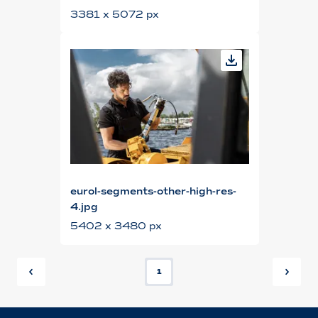
3381 x 5072 px
eurol-segments-other-high-res-
4.jpg
5402 x 3480 px
1