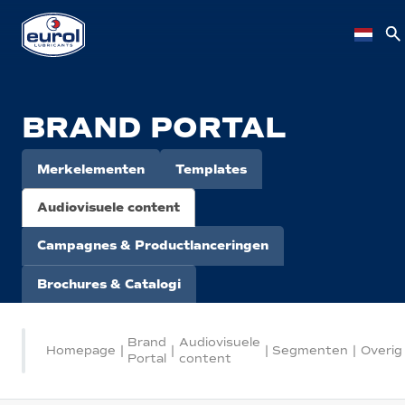
BRAND PORTAL
Merkelementen
Templates
Audiovisuele content
Campagnes & Productlanceringen
Brochures & Catalogi
Brand
Audiovisuele
Homepage
|
|
|
Segmenten
|
Overig
Portal
content