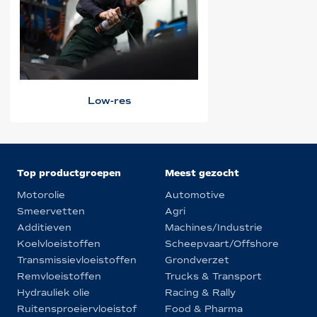
Low-res
Top productgroepen
Meest gezocht
Motorolie
Automotive
Smeervetten
Agri
Additieven
Machines/Industrie
Koelvloeistoffen
Scheepvaart/Offshore
Transmissievloeistoffen
Grondverzet
Remvloeistoffen
Trucks & Transport
Hydrauliek olie
Racing & Rally
Ruitensproeiervloeistof
Food & Pharma