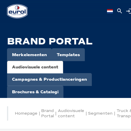
BRAND PORTAL
Merkelementen
Templates
Audiovisuele content
Campagnes & Productlanceringen
Brochures & Catalogi
Brand
Audiovisuele
Truck 
Homepage
|
|
|
Segmenten
|
Portal
content
Transp