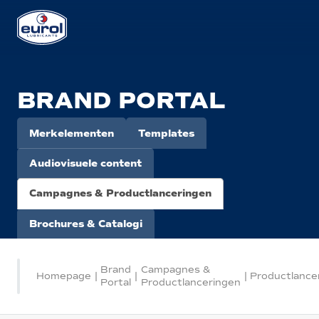
BRAND PORTAL
Merkelementen
Templates
Audiovisuele content
Campagnes & Productlanceringen
Brochures & Catalogi
Brand
Campagnes &
Homepage
|
|
|
Productlance
Portal
Productlanceringen