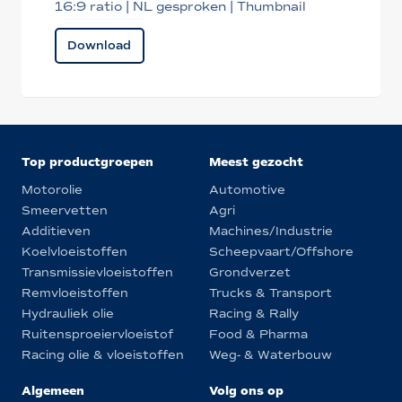
16:9 ratio | NL gesproken | Thumbnail
Download
Top productgroepen
Meest gezocht
Motorolie
Automotive
Smeervetten
Agri
Additieven
Machines/Industrie
Koelvloeistoffen
Scheepvaart/Offshore
Transmissievloeistoffen
Grondverzet
Remvloeistoffen
Trucks & Transport
Hydrauliek olie
Racing & Rally
Ruitensproeiervloeistof
Food & Pharma
Racing olie & vloeistoffen
Weg- & Waterbouw
Algemeen
Volg ons op