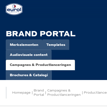
BRAND PORTAL
Merkelementen
Templates
Audiovisuele content
Campagnes & Productlanceringen
Brochures & Catalogi
Brand
Campagnes &
Homepage
|
|
|
Productlance
Portal
Productlanceringen