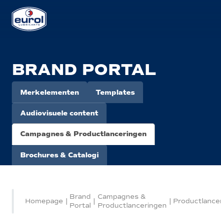
BRAND PORTAL
Merkelementen
Templates
Audiovisuele content
Campagnes & Productlanceringen
Brochures & Catalogi
Brand
Campagnes &
Homepage
|
|
|
Productlance
Portal
Productlanceringen