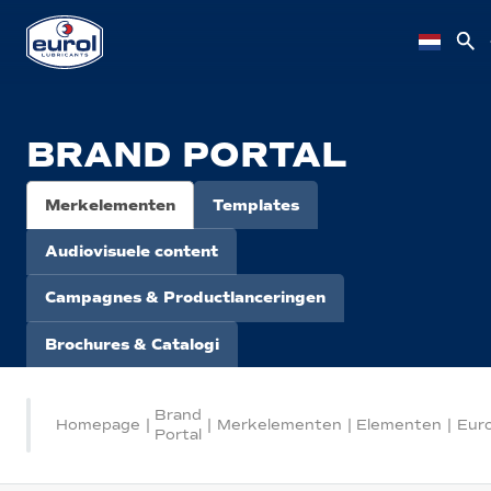
BRAND PORTAL
Merkelementen
Templates
Audiovisuele content
Campagnes & Productlanceringen
Brochures & Catalogi
Brand
Homepage
|
|
Merkelementen
|
Elementen
|
Eur
Portal