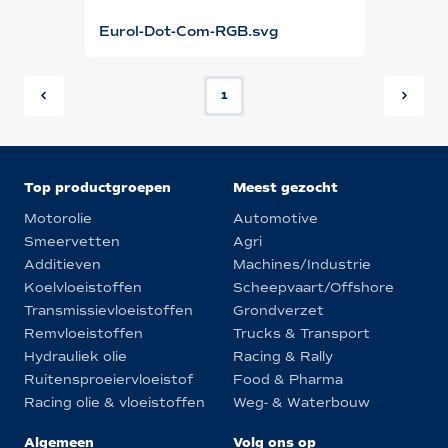
Eurol-Dot-Com-RGB.svg
1
Top productgroepen
Meest gezocht
Motorolie
Automotive
Smeervetten
Agri
Additieven
Machines/Industrie
Koelvloeistoffen
Scheepvaart/Offshore
Transmissievloeistoffen
Grondverzet
Remvloeistoffen
Trucks & Transport
Hydrauliek olie
Racing & Rally
Ruitensproeiervloeistof
Food & Pharma
Racing olie & vloeistoffen
Weg- & Waterbouw
Algemeen
Volg ons op