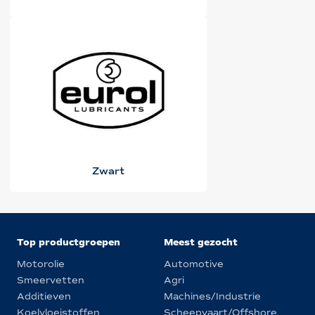
Zwart
Top productgroepen
Meest gezocht
Motorolie
Automotive
Smeervetten
Agri
Additieven
Machines/Industrie
Koelvloeistoffen
Scheepvaart/Offshore