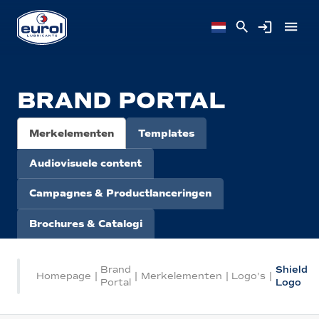
BRAND PORTAL
Merkelementen
Templates
Audiovisuele content
Campagnes & Productlanceringen
Brochures & Catalogi
Brand
Shield
Homepage
|
|
Merkelementen
|
Logo's
|
Portal
Logo