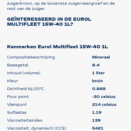
zuigerkroon, op de bovenste zuigerveergroef en de
rest van de zuiger.
GEÏNTERESSEERD IN DE EUROL
MULTIFLEET 15W-40 1L?
Kenmerken Eurol Multifleet 15W-40 1L
Compositiebeschrijving
Mineraal
Basegetal
8.4
Inhoud (volume)
1 liter
Kleur
bruin
Dichtheid bij 20°C
0.869
Pour point
-30 celsius
Vlampunt
214 celsius
Sulfaatas
1.19
Viscositeitsindex
139
Viscositeit, dynamisch (CCS)
5421