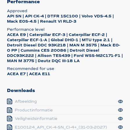
Performance
Approved
API SN | API CK-4 | DTFR 15C100 | Volvo VDS-4.5 |
Mack EOS-4.5 | Renault VI RLD-3
Performance level
ACEA E9 | Caterpillar ECF-3 | Caterpillar ECF-2 |
Caterpillar ECF-1-A | Global DHD-1 | MTU type 2.1 |
Detroit Diesel DDC 93K218 | MAN M 3575 | Mack EO-
O PP | Cummins CES 20086 | Detroit Diesel
DDC93K222 | Allison TES439 | Ford WSS-M2C171-F1 |
MAN M 3775 | Deutz DQC III-18 LA
Recommended for use
ACEA E7 | ACEA E11
Downloads
Afbeelding
Productinformatie
Veiligheidsinformatie
E100124_API_CK-4-SN_CI-4+_(31-03-2027)