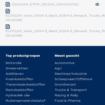
E100124_DTFR_15C100_(19-03-2031)
E100124_Volvo_VDS4.5_Mack_EOS4.5_Renault_Trucks_R
05-2028)
E100124_Volvo_VDS4.5_Mack_EOS4.5_Renault_Trucks_R
02-2028)
Top productgroepen
Meest gezocht
Motorolie
Automotive
Smeervetten
Agri
Additieven
Machines/Industrie
Koelvloeistoffen
Scheepvaart/Offshore
Transmissievloeistoffen
Grondverzet
Remvloeistoffen
Trucks & Transport
Hydrauliek olie
Racing & Rally
Ruitensproeiervloeistof
Food & Pharma