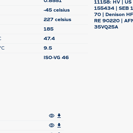
0.8551
11158: HV | US
155434 | SEB 18
-45 celsius
70 | Denison H
227 celsius
RE 90220 | AFN
35VQ25A
185
C
47.4
°C
9.5
ISO-VG 46