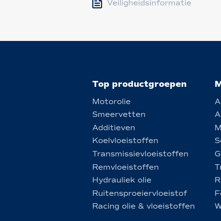
Veiligheidsinformatie
Top productgroepen
M
Motorolie
A
Smeervetten
A
Additieven
M
Koelvloeistoffen
S
Transmissievloeistoffen
G
Remvloeistoffen
T
Hydrauliek olie
R
Ruitensproeiervloeistof
F
Racing olie & vloeistoffen
W