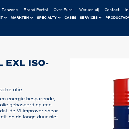
Fanzone
Brand Portal
Over Eurol
Werken bij
Contact
I
NT
MARKTEN
SPECIALTY
CASES
SERVICES
PRODUCTAD
 EXL ISO-
che olie
een energie-besparende,
 olie gebaseerd op een
rdat de VI-improver shear
siteit op de lange duur niet