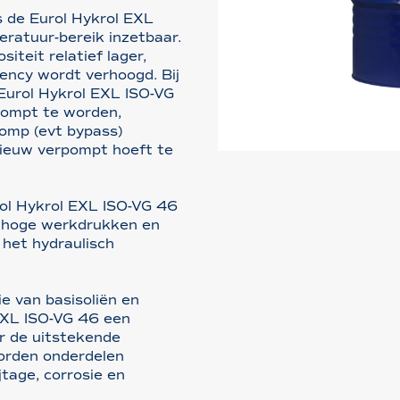
is de Eurol Hykrol EXL
ratuur-bereik inzetbaar.
siteit relatief lager,
ency wordt verhoogd. Bij
Eurol Hykrol EXL ISO-VG
pompt te worden,
 pomp (evt bypass)
nieuw verpompt hoeft te
ol Hykrol EXL ISO-VG 46
er hoge werkdrukken en
 het hydraulisch
 van basisoliën en
 EXL ISO-VG 46 een
r de uitstekende
worden onderdelen
tage, corrosie en