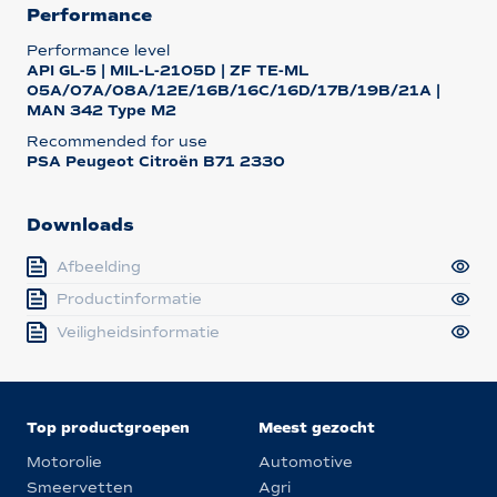
Performance
Performance level
API GL-5 | MIL-L-2105D | ZF TE-ML
05A/07A/08A/12E/16B/16C/16D/17B/19B/21A |
MAN 342 Type M2
Recommended for use
PSA Peugeot Citroën B71 2330
Downloads
Afbeelding
Productinformatie
Veiligheidsinformatie
Top productgroepen
Meest gezocht
Motorolie
Automotive
Smeervetten
Agri