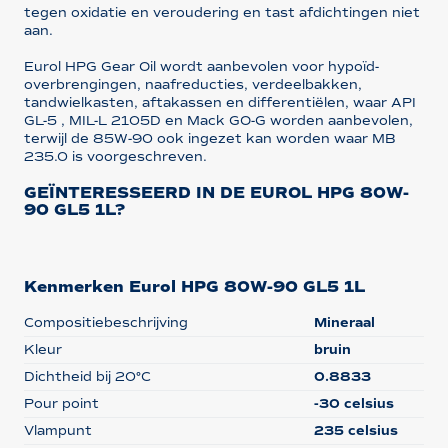
tegen oxidatie en veroudering en tast afdichtingen niet
aan.
Eurol HPG Gear Oil wordt aanbevolen voor hypoïd-
overbrengingen, naafreducties, verdeelbakken,
tandwielkasten, aftakassen en differentiëlen, waar API
GL-5 , MIL-L 2105D en Mack GO-G worden aanbevolen,
terwijl de 85W-90 ook ingezet kan worden waar MB
235.0 is voorgeschreven.
GEÏNTERESSEERD IN DE EUROL HPG 80W-
90 GL5 1L?
Kenmerken Eurol HPG 80W-90 GL5 1L
Compositiebeschrijving
Mineraal
Kleur
bruin
Dichtheid bij 20°C
0.8833
Pour point
-30 celsius
Vlampunt
235 celsius