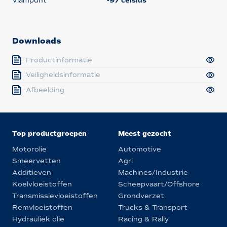
Vlampunt
-97 celsius
Downloads
Productinformatie
Veiligheidsinformatie
Afbeelding
Top productgroepen
Meest gezocht
Motorolie
Automotive
Smeervetten
Agri
Additieven
Machines/Industrie
Koelvloeistoffen
Scheepvaart/Offshore
Transmissievloeistoffen
Grondverzet
Remvloeistoffen
Trucks & Transport
Hydrauliek olie
Racing & Rally