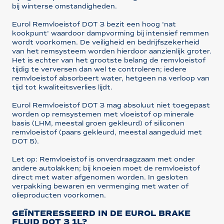
bij winterse omstandigheden.
Eurol Remvloeistof DOT 3 bezit een hoog 'nat
kookpunt' waardoor dampvorming bij intensief remmen
wordt voorkomen. De veiligheid en bedrijfszekerheid
van het remsysteem worden hierdoor aanzienlijk groter.
Het is echter van het grootste belang de remvloeistof
tijdig te verversen dan wel te controleren; iedere
remvloeistof absorbeert water, hetgeen na verloop van
tijd tot kwaliteitsverlies lijdt.
Eurol Remvloeistof DOT 3 mag absoluut niet toegepast
worden op remsystemen met vloeistof op minerale
basis (LHM, meestal groen gekleurd) of siliconen
remvloeistof (paars gekleurd, meestal aangeduid met
DOT 5).
Let op: Remvloeistof is onverdraagzaam met onder
andere autolakken; bij knoeien moet de remvloeistof
direct met water afgenomen worden. In gesloten
verpakking bewaren en vermenging met water of
olieproducten voorkomen.
GEÏNTERESSEERD IN DE EUROL BRAKE
FLUID DOT 3 1L?