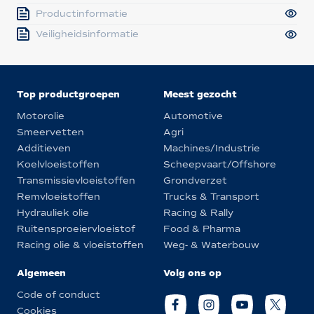
Productinformatie
Veiligheidsinformatie
Top productgroepen
Meest gezocht
Motorolie
Automotive
Smeervetten
Agri
Additieven
Machines/Industrie
Koelvloeistoffen
Scheepvaart/Offshore
Transmissievloeistoffen
Grondverzet
Remvloeistoffen
Trucks & Transport
Hydrauliek olie
Racing & Rally
Ruitensproeiervloeistof
Food & Pharma
Racing olie & vloeistoffen
Weg- & Waterbouw
Algemeen
Volg ons op
Code of conduct
Cookies