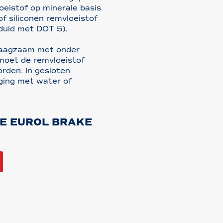
eistof op minerale basis
f siliconen remvloeistof
duid met DOT 5).
draagzaam met onder
 moet de remvloeistof
rden. In gesloten
ging met water of
DE EUROL BRAKE