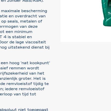
t en zonder ABS/ASR).
t maximale bescherming
atie en overdracht van
 op seals, metalen of
verrmogen van deze
 tot een minimum
 4 is stabiel en
oor de lage viscositeit
nog uitstekend dienst bij
 een hoog 'nat kookpunt'
nsief remmen wordt
rijfszekerheid van het
ienlijk groter. Het is
de remvloeistof tijdig te
n; iedere remvloeistof
rloop van tijd tot
absoluut niet toegepast