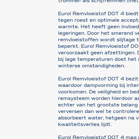
trommel- als schijfremmen (me
Eurol Remvloeistof DOT 4 bied
tegen roest en optimale accept
warmte. Het heeft geen invloed
legeringen. Door het smerend 
remvloeistoffen wordt slijtage
beperkt. Eurol Remvloeistof DOT
veroorzaakt geen afzettingen. D
bij lage temperaturen doet het 
winterse omstandigheden.
Eurol Remvloeistof DOT 4 bezit
waardoor dampvorming bij inte
voorkomen. De veiligheid en bed
remsysteem worden hierdoor aanz
echter van het grootste belang 
verversen dan wel te controlere
absorbeert water, hetgeen na ve
kwaliteitsverlies lijdt.
Eurol Remvloeistof DOT 4 mag 