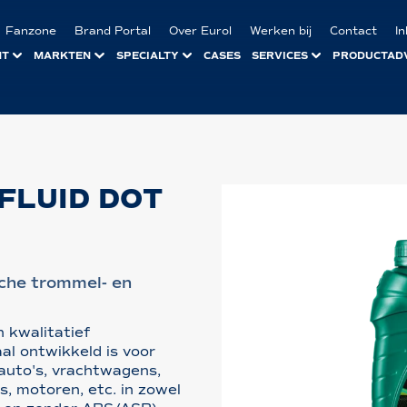
Fanzone
Brand Portal
Over Eurol
Werken bij
Contact
I
NT
MARKTEN
SPECIALTY
CASES
SERVICES
PRODUCTAD
FLUID DOT
sche trommel- en
 kwalitatief
l ontwikkeld is voor
auto's, vrachtwagens,
s, motoren, etc. in zowel