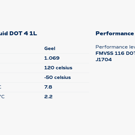
uid DOT 4 1L
Performance
Performance le
Geel
FMVSS 116 DOT 
1.069
J1704
120 celsius
-50 celsius
C
7.8
°C
2.2