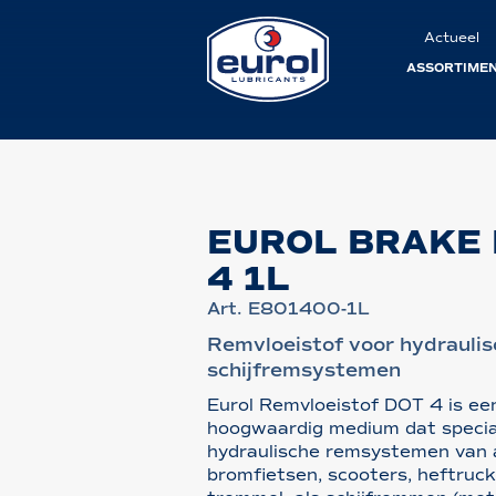
Actueel
ASSORTIME
EUROL BRAKE 
4 1L
Art. E801400-1L
Remvloeistof voor hydrauli
schijfremsystemen
Eurol Remvloeistof DOT 4 is een
hoogwaardig medium dat speciaa
hydraulische remsystemen van 
bromfietsen, scooters, heftruck