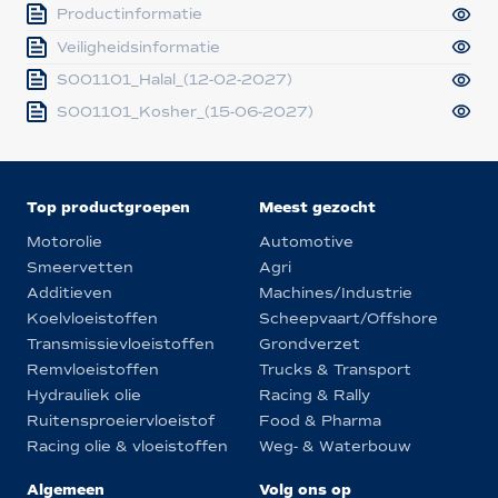
Productinformatie
Veiligheidsinformatie
S001101_Halal_(12-02-2027)
S001101_Kosher_(15-06-2027)
Top productgroepen
Meest gezocht
Motorolie
Automotive
Smeervetten
Agri
Additieven
Machines/Industrie
Koelvloeistoffen
Scheepvaart/Offshore
Transmissievloeistoffen
Grondverzet
Remvloeistoffen
Trucks & Transport
Hydrauliek olie
Racing & Rally
Ruitensproeiervloeistof
Food & Pharma
Racing olie & vloeistoffen
Weg- & Waterbouw
Algemeen
Volg ons op