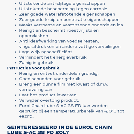
Uitstekende anti-slijtage eigenschappen
Uitstekende bescherming tegen corrosie
Zeer goede waterafstotende eigenschappen
Zeer goede kruip en penetratie eigenschappen
Maakt verroeste en vastzittende onderdelen los
Reinigt en beschermt roestvrij stalen
oppervlakken
Anti kleefwerking van voedselresten,
vingerafdrukken en andere vettige vervuilingen
Lage wrijvingscoëfficiënt
Vermindert het energieverbruik
Zuinig in gebruik
Instructies voor gebruik
Reinig en ontvet onderdelen grondig.
Goed schudden voor gebruik.
Breng een dunne film met kwast of d.m.v.
verneveling aan.
Laat het product inwerken.
Verwijder overtollig product.
Eurol Chain Lube S-AC 38 FD kan worden
gebruikt bij een temperatuurbereik van -20°C tot
+80°C.
GEÏNTERESSEERD IN DE EUROL CHAIN
LUBE S-AC 38 FD 20L?