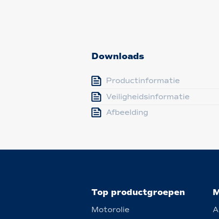
Downloads
Productinformatie
Veiligheidsinformatie
Afbeelding
Top productgroepen
M
Motorolie
A