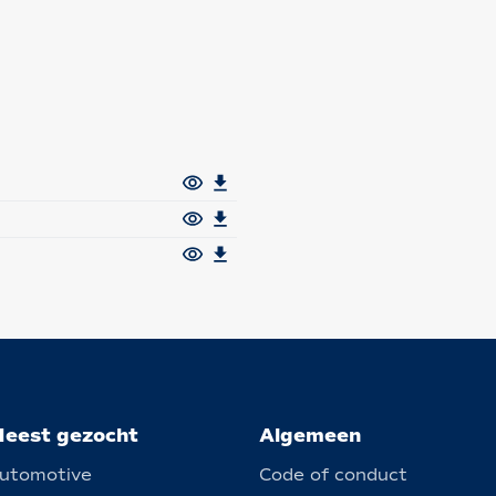
eest gezocht
Algemeen
utomotive
Code of conduct