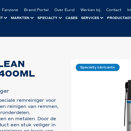
Fanzone
Brand Portal
Over Eurol
Werken bij
Contact
I
NT
MARKTEN
SPECIALTY
CASES
SERVICES
PRODUCTAD
LEAN
Specialty lubricants
 400ML
iger
peciale remreiniger voor
 en reinigen van remmen,
oronderdelen,
gen en metalen. Door de
uct een stuk veiliger in
mreinigers op basis van