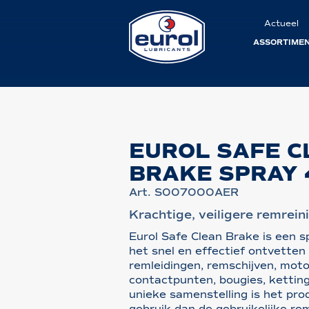
Actueel
ASSORTIME
EUROL SAFE C
BRAKE SPRAY
Art. S007000AER
Krachtige, veiligere remrein
Eurol Safe Clean Brake is een s
het snel en effectief ontvetten
remleidingen, remschijven, mot
contactpunten, bougies, kettin
unieke samenstelling is het prod
gebruik dan de gebruikelijke re