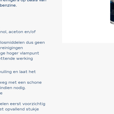
benzine.
k
nol, aceton en/of
losmiddelen dus geen
treinigingen
ge hoger vlampunt
ettende werking
uiling en laat het
 weg met een schone
indien nodig.
me
elen eerst voorzichtig
et opvallend stukje