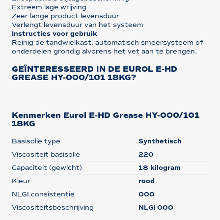
Extreem lage wrijving
Zeer lange product levensduur
Verlengt levensduur van het systeem
Instructies voor gebruik
Reinig de tandwielkast, automatisch smeersysteem of
onderdelen grondig alvorens het vet aan te brengen.
GEÏNTERESSEERD IN DE EUROL E-HD
GREASE HY-000/101 18KG?
Kenmerken Eurol E-HD Grease HY-000/101
18KG
Basisolie type
Synthetisch
Viscositeit basisolie
220
Capaciteit (gewicht)
18 kilogram
Kleur
rood
NLGI consistentie
000
Viscositeitsbeschrijving
NLGI 000