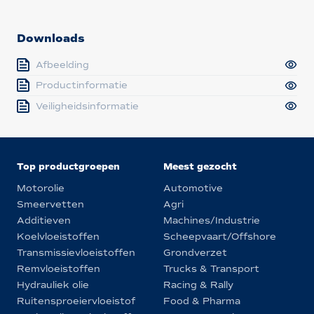
Downloads
Afbeelding
Productinformatie
Veiligheidsinformatie
Top productgroepen
Meest gezocht
Motorolie
Automotive
Smeervetten
Agri
Additieven
Machines/Industrie
Koelvloeistoffen
Scheepvaart/Offshore
Transmissievloeistoffen
Grondverzet
Remvloeistoffen
Trucks & Transport
Hydrauliek olie
Racing & Rally
Ruitensproeiervloeistof
Food & Pharma