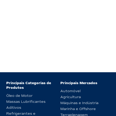
Principais Categorias de
Principais Mercados
Produtos
Automóvel
Óleo de Motor
Agricultura
Massas Lubrificantes
Máquinas e Indústria
Aditivos
Marinha e Offshore
Refrigerantes e
Terraplenagem