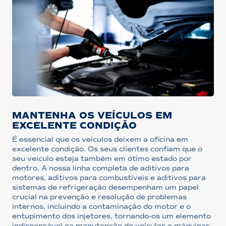
MANTENHA OS VEÍCULOS EM
EXCELENTE CONDIÇÃO
É essencial que os veículos deixem a oficina em
excelente condição. Os seus clientes confiam que o
seu veículo esteja também em ótimo estado por
dentro. A nossa linha completa de aditivos para
motores, aditivos para combustíveis e aditivos para
sistemas de refrigeração desempenham um papel
crucial na prevenção e resolução de problemas
internos, incluindo a contaminação do motor e o
entupimento dos injetores, tornando-os um elemento
indispensável na manutenção de veículos e máquinas.