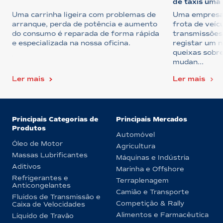
de táxis uma .
Uma carrinha ligeira com problemas de
Uma empresa 
arranque, perda de potência e aumento
frota de veíc
do consumo é reparada de forma rápida
transmissões
e especializada na nossa oficina.
registar um 
queixas sobr
mudan...
Ler mais
Ler mais
Principais Categorias de
Principais Mercados
Produtos
Automóvel
Óleo de Motor
Agricultura
Massas Lubrificantes
Máquinas e Indústria
Aditivos
Marinha e Offshore
Refrigerantes e
Terraplenagem
Anticongelantes
Camião e Transporte
Fluidos de Transmissão e
Competição & Rally
Caixa de Velocidades
Alimentos e Farmacêutica
Líquido de Travão