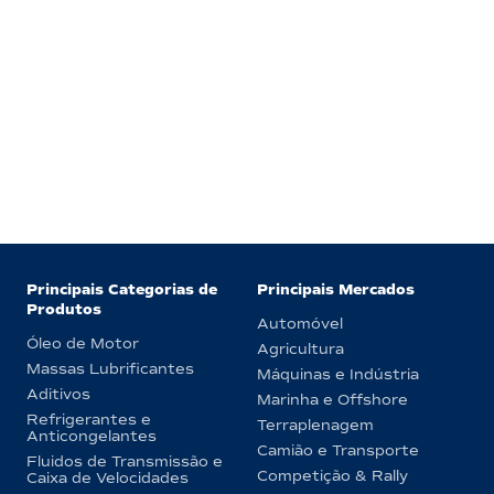
Principais Categorias de
Principais Mercados
Produtos
Automóvel
Óleo de Motor
Agricultura
Massas Lubrificantes
Máquinas e Indústria
Aditivos
Marinha e Offshore
Refrigerantes e
Terraplenagem
Anticongelantes
Camião e Transporte
Fluidos de Transmissão e
Competição & Rally
Caixa de Velocidades