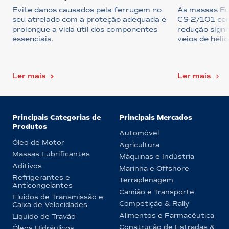
Evite danos causados pela ferrugem no
As massas Eu
seu atrelado com a proteção adequada e
CS-2/101 con
prolongue a vida útil dos componentes
redução signi
essenciais.
veios de hélic
Ler mais
Ler mais
Principais Categorias de
Principais Mercados
Produtos
Automóvel
Óleo de Motor
Agricultura
Massas Lubrificantes
Máquinas e Indústria
Aditivos
Marinha e Offshore
Refrigerantes e
Terraplenagem
Anticongelantes
Camião e Transporte
Fluidos de Transmissão e
Competição & Rally
Caixa de Velocidades
Alimentos e Farmacêutica
Líquido de Travão
Construção de Estradas &
Óleos Hidráulicos