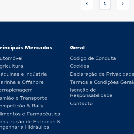
1
rincipais Mercados
Geral
utomóvel
Código de Conduta
gricultura
Cookies
áquinas e Indústria
Declaração de Privacidad
arinha e Offshore
Termos e Condições Gerai
erraplenagem
Isenção de
Responsabilidade
amião e Transporte
Contacto
ompetição & Rally
limentos e Farmacêutica
onstrução de Estradas &
ngenharia Hidráulica