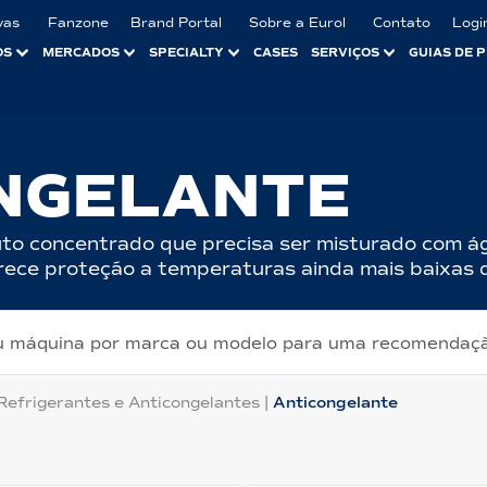
vas
Fanzone
Brand Portal
Sobre a Eurol
Contato
Logi
OS
MERCADOS
SPECIALTY
CASES
SERVIÇOS
GUIAS DE 
NGELANTE
uto concentrado que precisa ser misturado com 
rece proteção a temperaturas ainda mais baixas d
ou máquina por marca ou modelo para uma recomendaç
Refrigerantes e Anticongelantes
|
Anticongelante