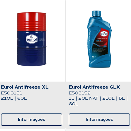
Eurol Antifreeze XL
Eurol Antifreeze GLX
E503151
E503152
210L
|
60L
1L
|
20L NAT
|
210L
|
5L
|
60L
Informações
Informações