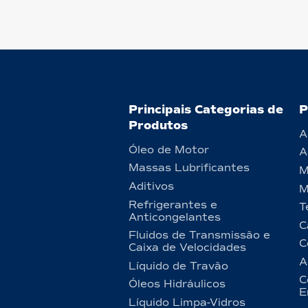
Principais Categorias de
P
Produtos
A
Óleo de Motor
A
Massas Lubrificantes
M
Aditivos
M
Refrigerantes e
T
Anticongelantes
C
Fluidos de Transmissão e
C
Caixa de Velocidades
A
Líquido de Travão
C
Óleos Hidráulicos
E
Líquido Limpa-Vidros