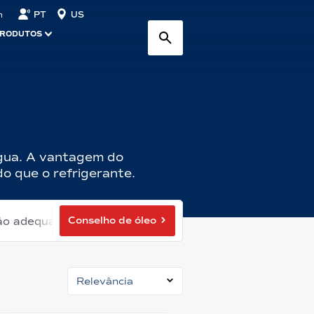
PT
US
n
PRODUTOS
água. A vantagem do
o que o refrigerante.
Conselho de óleo
ão adequada de óleo
Relevância