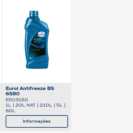
Eurol Antifreeze BS
6580
E503150
1L
|
20L NAT
|
210L
|
5L
|
60L
Informações