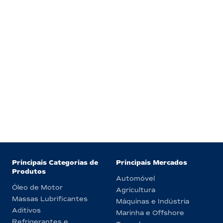
Principais Categorias de
Principais Mercados
Produtos
Automóvel
Óleo de Motor
Agricultura
Massas Lubrificantes
Máquinas e Indústria
Aditivos
Marinha e Offshore
Refrigerantes e