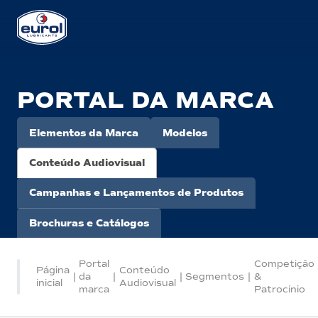
PORTAL DA MARCA
Elementos da Marca
Modelos
Conteúdo Audiovisual
Campanhas e Lançamentos de Produtos
Brochuras e Catálogos
Portal
Competição
Página
Conteúdo
|
da
|
|
Segmentos
|
&
inicial
Audiovisual
marca
Patrocínio