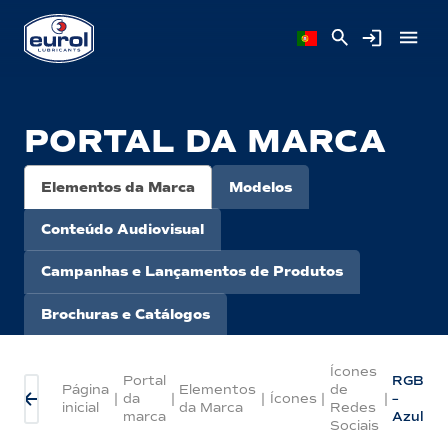
PORTAL DA MARCA
Elementos da Marca
Modelos
Conteúdo Audiovisual
Campanhas e Lançamentos de Produtos
Brochuras e Catálogos
Ícones
Portal
RGB
Página
Elementos
de
|
da
|
|
Ícones
|
|
–
inicial
da Marca
Redes
marca
Azul
Sociais