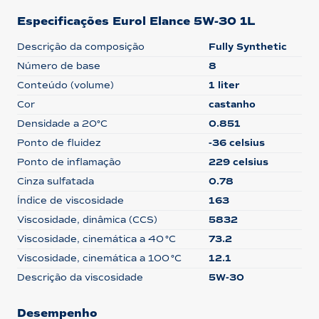
Especificações Eurol Elance 5W-30 1L
Descrição da composição
Fully Synthetic
Número de base
8
Conteúdo (volume)
1 liter
Cor
castanho
Densidade a 20°C
0.851
Ponto de fluidez
-36 celsius
Ponto de inflamação
229 celsius
Cinza sulfatada
0.78
Índice de viscosidade
163
Viscosidade, dinâmica (CCS)
5832
Viscosidade, cinemática a 40 °C
73.2
Viscosidade, cinemática a 100 °C
12.1
Descrição da viscosidade
5W-30
Desempenho