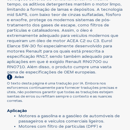
tempo, os aditivos detergentes mantêm o motor limpo,
limitando a formação de lamas e depósitos. A tecnologia
mid SAPS, com baixo teor de cinzas sulfatadas, fósforo
e enxofre, protege os modernos sistemas de pós-
tratamento dos gases de escape, como filtros de
partículas e catalisadores. Assim, o óleo é
extremamente adequado para veículos modernos que
requeiram um óleo de motor ACEA C2 ou C3. Eurol
Elance 5W-30 foi especialmente desenvolvido para
motores Renault para os quais está prescrita a
especificação RN17, sendo também adequado para
aplicações em que é exigido Renault RN0700 ou
RN0710. Além disso, o produto cumpre uma vasta
gama de especificações de OEM europeias.
Aviso
O texto desta página é uma tradução por IA. Embora nos
esforcemos continuamente para fornecer traduções precisas e
úteis, não podemos garantir que todas as traduções estejam
isentas de erros ou reflitam sempre o contexto e as nuances
corretas.
Aplicação
Motores a gasolina e a gasóleo de automóveis de
passageiros e veículos comerciais ligeiros.
Motores com filtro de partículas (DPF) e