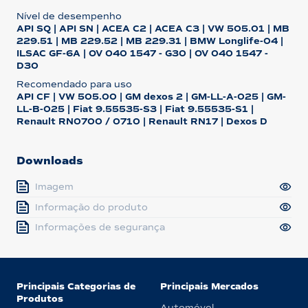
Nível de desempenho
API SQ | API SN | ACEA C2 | ACEA C3 | VW 505.01 | MB
229.51 | MB 229.52 | MB 229.31 | BMW Longlife-04 |
ILSAC GF-6A | OV 040 1547 - G30 | OV 040 1547 -
D30
Recomendado para uso
API CF | VW 505.00 | GM dexos 2 | GM-LL-A-025 | GM-
LL-B-025 | Fiat 9.55535-S3 | Fiat 9.55535-S1 |
Renault RN0700 / 0710 | Renault RN17 | Dexos D
Downloads
Imagem
Informação do produto
Informações de segurança
Principais Categorias de
Principais Mercados
Produtos
Automóvel