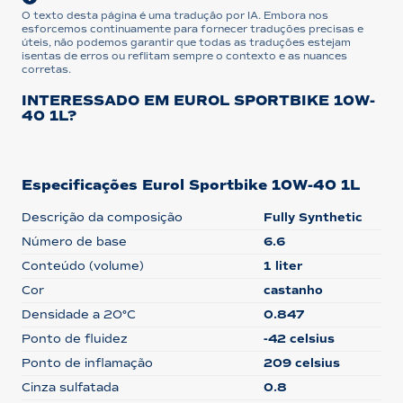
O texto desta página é uma tradução por IA. Embora nos
esforcemos continuamente para fornecer traduções precisas e
úteis, não podemos garantir que todas as traduções estejam
isentas de erros ou reflitam sempre o contexto e as nuances
corretas.
INTERESSADO EM EUROL SPORTBIKE 10W-
40 1L?
Especificações Eurol Sportbike 10W-40 1L
Descrição da composição
Fully Synthetic
Número de base
6.6
Conteúdo (volume)
1 liter
Cor
castanho
Densidade a 20°C
0.847
Ponto de fluidez
-42 celsius
Ponto de inflamação
209 celsius
Cinza sulfatada
0.8