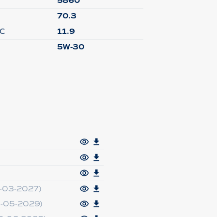
5860
70.3
°C
11.9
5W-30
-03-2027)
-05-2029)