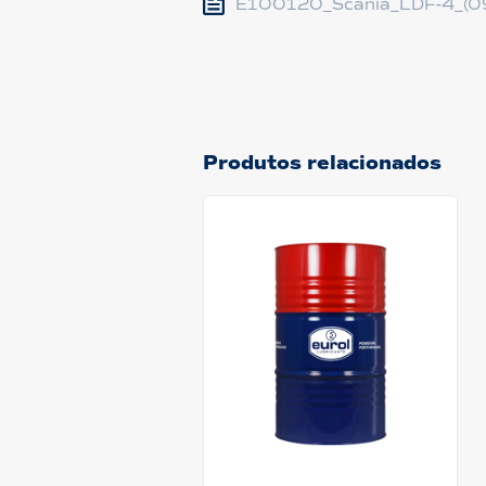
E100120_Scania_LDF-4_(0
Produtos relacionados