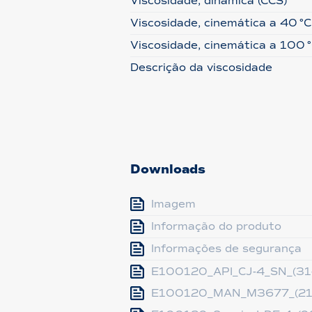
Viscosidade, dinâmica (CCS)
Viscosidade, cinemática a 40 °C
Viscosidade, cinemática a 100 
Descrição da viscosidade
Downloads
Imagem
Informação do produto
Informações de segurança
E100120_API_CJ-4_SN_(31
E100120_MAN_M3677_(21