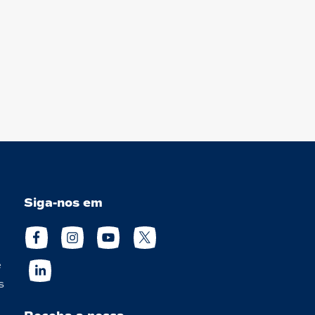
Siga-nos em
e
s