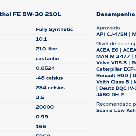
athol FE 5W-30 210L
Desempenho
Aprovado
Fully Synthetic
API CJ-4/SN | 
10.1
Nível de desem
210 liter
ACEA E6 | ACEA
MAN M 3477 | M
castanho
Volvo VDS-3 | R
0.8524
Caterpillar ECF
Renault RGD | D
-48 celsius
Voith Class B |
234 celsius
| Deutz DQC IV-
JASO DH-2
3.5
Recomendado p
20000
Scania Low Ash
0.99
166