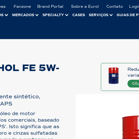
vas
Fanzone
Brand Portal
Sobre a Eurol
Contato
Logi
OS
MERCADOS
SPECIALTY
CASES
SERVIÇOS
GUIAS DE 
OL FE 5W-
Redu
vari
CO₂
nte sintético,
 SAPS
óleo de motor
los comerciais, baseado
'. Isto significa que as
oro e cinzas sulfatadas