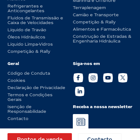
Marinha e Offshore
Refrigerantes e
Terraplenagem
Anticongelantes
Camião e Transporte
Fluidos de Transmissão e
Competição & Rally
Caixa de Velocidades
Alimentos e Farmacêutica
Líquido de Travão
Construção de Estradas &
Óleos Hidráulicos
Engenharia Hidráulica
Líquido Limpa-Vidros
Competição & Rally
Geral
Siga-nos em
Código de Conduta
Cookies
Declaração de Privacidade
Termos e Condições
Gerais
Receba a nossa newsletter
Isenção de
Responsabilidade
Contacto
© Eurol 2026
Pontos de venda
Contacto