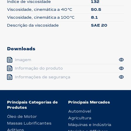
Índice de viscosidade
132
Viscosidade, cinemática a 40 °C
50.5
Viscosidade, cinemática a 100 °C
8.1
Descrição da viscosidade
SAE 20
Downloads
Imagem
Informação do produto
Informações de segurança
Principais Categorias de
Principais Mercados
Produtos
Automóvel
Óleo de Motor
Agricultura
Massas Lubrificantes
Máquinas e Indústria
Aditivos