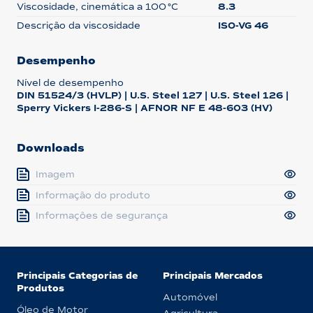
Viscosidade, cinemática a 100 °C
8.3
Descrição da viscosidade
ISO-VG 46
Desempenho
Nível de desempenho
DIN 51524/3 (HVLP) | U.S. Steel 127 | U.S. Steel 126 |
Sperry Vickers I-286-S | AFNOR NF E 48-603 (HV)
Downloads
Imagem
Informação do produto
Informações de segurança
Principais Categorias de
Principais Mercados
Produtos
Automóvel
Óleo de Motor