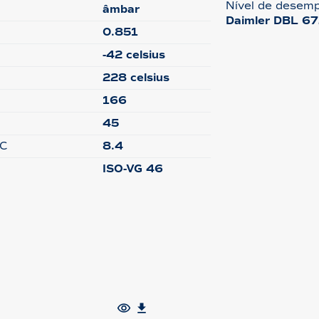
Nível de desem
âmbar
Daimler DBL 67
0.851
-42 celsius
228 celsius
166
45
°C
8.4
ISO-VG 46