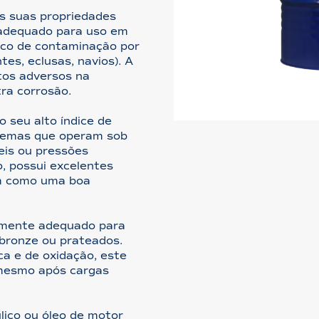
às suas propriedades
adequado para uso em
isco de contaminação por
es, eclusas, navios). A
tos adversos na
tra corrosão.
o seu alto índice de
stemas que operam sob
eis ou pressões
, possui excelentes
em como uma boa
amente adequado para
bronze ou prateados.
ca e de oxidação, este
 mesmo após cargas
lico ou óleo de motor