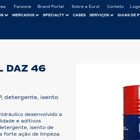
vas
Fanzone
Brand Portal
Sobre a Eurol
Contato
Logi
OS
MERCADOS
SPECIALTY
CASES
SERVIÇOS
GUIAS DE 
 DAZ 46
, detergente, isento
idráulico desenvolvido a
lidade e aditivos
detergente, isento de
a forte ação de limpeza.