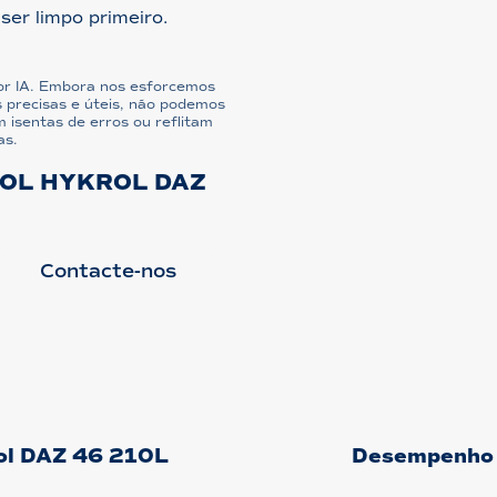
ser limpo primeiro.
or IA. Embora nos esforcemos
 precisas e úteis, não podemos
 isentas de erros ou reflitam
as.
OL HYKROL DAZ
Contacte-nos
rol DAZ 46 210L
Desempenho