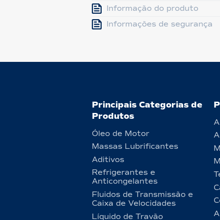
Informação do produto
Informações de segurança
Principais Categorias de
P
Produtos
A
Óleo de Motor
A
Massas Lubrificantes
M
Aditivos
M
Refrigerantes e
T
Anticongelantes
C
Fluidos de Transmissão e
C
Caixa de Velocidades
A
Líquido de Travão