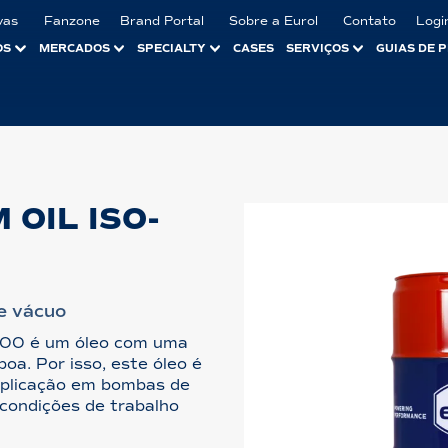
vas
Fanzone
Brand Portal
Sobre a Eurol
Contato
Logi
OS
MERCADOS
SPECIALTY
CASES
SERVIÇOS
GUIAS DE 
OIL ISO-
e vácuo
100 é um óleo com uma
oa. Por isso, este óleo é
aplicação em bombas de
condições de trabalho