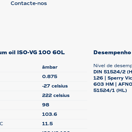
Contacte-nos
uum oil ISO-VG 100 60L
Desempenho
Nível de desem
âmbar
DIN 51524/2 (HL
0.875
126 | Sperry Vi
603 HM | AFNO
-27 celsius
51524/1 (HL)
222 celsius
98
103.6
°C
11.5