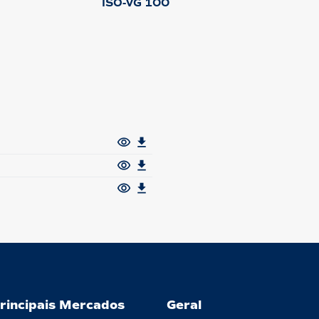
ISO-VG 100
rincipais Mercados
Geral