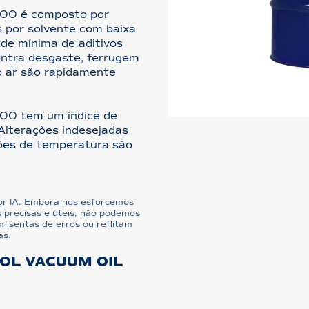
100 é composto por
s por solvente com baixa
de mínima de aditivos
ontra desgaste, ferrugem
o ar são rapidamente
00 tem um índice de
 Alterações indesejadas
ções de temperatura são
or IA. Embora nos esforcemos
 precisas e úteis, não podemos
 isentas de erros ou reflitam
as.
OL VACUUM OIL