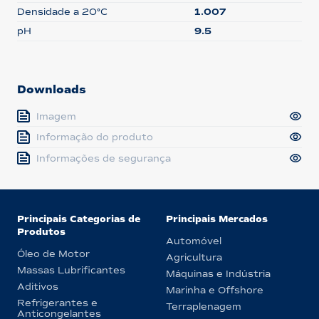
Densidade a 20°C
1.007
pH
9.5
Downloads
Imagem
Informação do produto
Informações de segurança
Principais Categorias de
Principais Mercados
Produtos
Automóvel
Óleo de Motor
Agricultura
Massas Lubrificantes
Máquinas e Indústria
Aditivos
Marinha e Offshore
Refrigerantes e
Terraplenagem
Anticongelantes