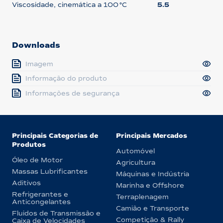
Viscosidade, cinemática a 100 °C
5.5
Downloads
Imagem
Informação do produto
Informações de segurança
Principais Categorias de
Principais Mercados
Produtos
Automóvel
Óleo de Motor
Agricultura
Massas Lubrificantes
Máquinas e Indústria
Aditivos
Marinha e Offshore
Refrigerantes e
Terraplenagem
Anticongelantes
Camião e Transporte
Fluidos de Transmissão e
Competição & Rally
Caixa de Velocidades