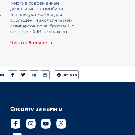
Многие современные
дизельные автомобили
о
используют AdBlue для
,
соблюдения экологических
стандартов по выбросам. Но
что такое AdBlue и как он
.
работает? В этой статье мы
Читать больше
подро...
ЕЗ
ПЕЧАТЬ
Следите за нами в