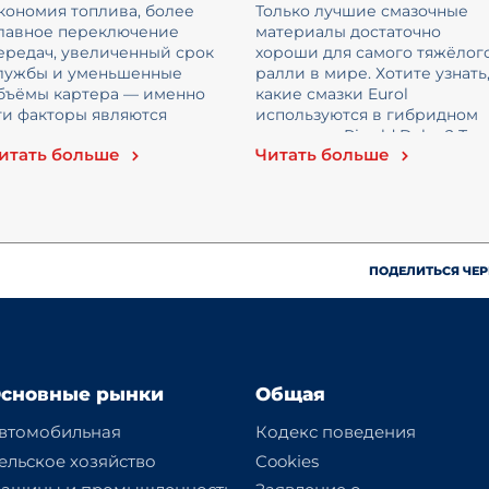
асел
используются в
кономия топлива, более
Только лучшие смазочные
гибридном...
лавное переключение
материалы достаточно
ередач, увеличенный срок
хороши для самого тяжёлог
лужбы и уменьшенные
ралли в мире. Хотите узнать
бъёмы картера — именно
какие смазки Eurol
ти факторы являются
используются в гибридном
сновными движущими
грузовике Riwald Dakar? Тог..
итать больше
Читать больше
илами инноваци...
ПОДЕЛИТЬСЯ ЧЕР
сновные рынки
Общая
втомобильная
Кодекс поведения
ельское хозяйство
Cookies