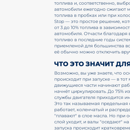
топлива и, соответственно, выбр
автомобили ежегодно сжигают 
топлива в пробках или при холос
Stop — это простое решение, ко
от 3 до 10% топлива в зависимос
автомобиля. Отчасти благодаря
топливо в последние годы систе
приемлемой для большинства во
её обычно можно отключить вру
ЧТО ЭТО ЗНАЧИТ ДЛ
Возможно, вы уже знаете, что о
происходит при запуске — в тот 
движущиеся части начинают рабо
начнёт циркулировать. До 75% из
службы двигателя приходится им
Это так называемая предельная 
работает, коленчатый и распред
"плавают" в слое масла. Но при 
слой уходит, и валы "оседают" н
запуска происходит кратковрем