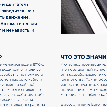
 и двигатель
а заводится, как
ть движение.
 Автоматическая
 и ненависть, и
P
ЧТО ЭТО ЗНАЧ
именялась ещё в 1970-х
К счастью, производите
я водители считали её
что повышенный износ 
азработка не получила
они разрабатывают и у
овременные автомобили
компоненты. Таким обр
му именно сейчас?
износа допустимо. Кроме
стремятся к снижению
производителями масел,
массу разработок, чтобы
материалы, надёжно раб
миссии — даже на
В ассортименте Eurol п
дёт к снижению расхода