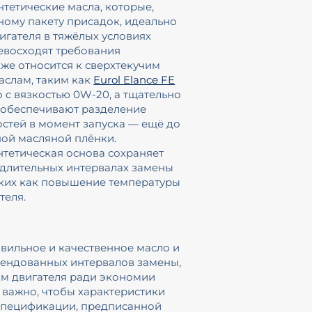
тетические масла, которые,
ому пакету присадок, идеально
игателя в тяжёлых условиях
евосходят требования
кже относится к сверхтекучим
слам, таким как
Eurol Elance FE
о с вязкостью 0W-20, а тщательно
обеспечивают разделение
стей в момент запуска — ещё до
ой масляной плёнки.
тетическая основа сохраняет
 длительных интервалах замены
таких как повышение температуры
теля.
авильное и качественное масло и
ендованных интервалов замены,
ом двигателя ради экономии
 важно, чтобы характеристики
 спецификации, предписанной