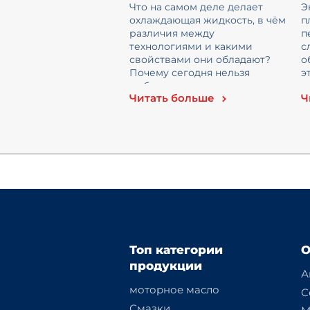
жидкости
м
Что на самом деле делает
Э
охлаждающая жидкость, в чём
п
различия между
п
технологиями и какими
с
свойствами они обладают?
о
Почему сегодня нельзя
э
выбирать охлаждающую
о
Читать больше
Ч
жидкость, орие...
с
Топ категории
О
продукции
А
моторное масло
С
Смазки