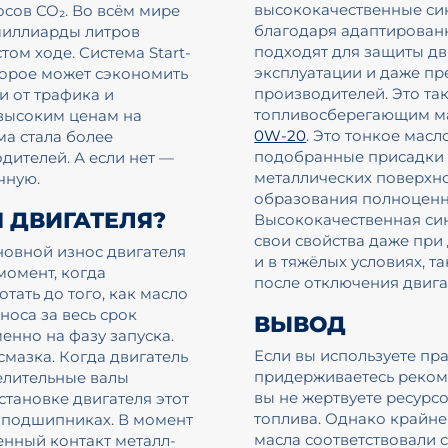
высококачественные син
осов CO₂. Во всём мире
благодаря адаптированн
миллиарды литров
подходят для защиты дв
том ходе. Система Start-
эксплуатации и даже пр
торое может сэкономить
производителей. Это та
ти от трафика и
топливосберегающим ма
 высоким ценам на
0W-20
. Это тонкое масл
ма стала более
подобранные присадки 
дителей. А если нет —
металлических поверхно
чную.
образования полноценн
Я ДВИГАТЕЛЯ?
Высококачественная син
свои свойства даже при
сновной износ двигателя
и в тяжёлых условиях, 
момент, когда
после отключения двига
тать до того, как масло
носа за весь срок
ВЫВОД
енно на фазу запуска.
Если вы используете пр
смазка. Когда двигатель
придерживаетесь реком
елительные валы
вы не жертвуете ресурс
остановке двигателя этот
топлива. Однако крайне
а подшипниках. В момент
масла соответствовали
енный контакт металл-