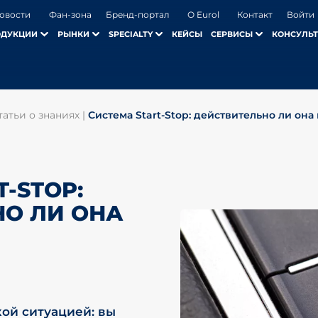
овости
Фан-зона
Бренд-портал
О Eurol
Контакт
Войти
ОДУКЦИИ
РЫНКИ
SPECIALTY
КЕЙСЫ
СЕРВИСЫ
КОНСУЛЬТ
татьи о знаниях
|
Система Start-Stop: действительно ли он
-STOP:
НО ЛИ ОНА
кой ситуацией: вы