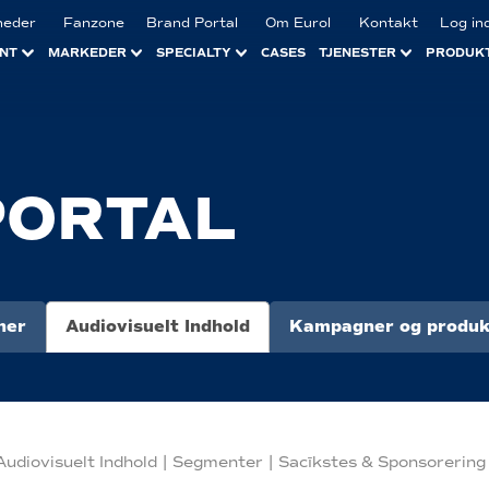
heder
Fanzone
Brand Portal
Om Eurol
Kontakt
Log in
NT
MARKEDER
SPECIALTY
CASES
TJENESTER
PRODUK
ORTAL
ner
Audiovisuelt Indhold
Kampagner og produk
Audiovisuelt Indhold
|
Segmenter
|
Sacīkstes & Sponsorering