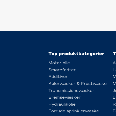
Top produktkategorier
T
Motor olie
A
Smørefedter
L
Additiver
M
Kølervæsker & Frostvæske
M
Transmissionsvæsker
J
Bremsevæsker
L
Hydraulikolie
R
Forrude sprinklervæske
F