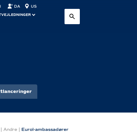
DA
US
d
TVEJLEDNINGER
tlanceringer
|
Andre
|
Eurol-ambassadører