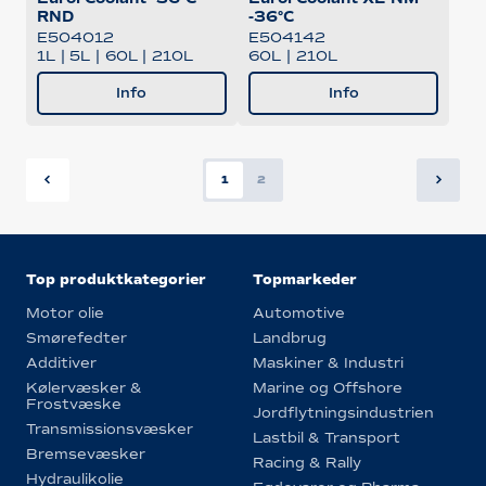
RND
-36°C
E504012
E504142
1L
|
5L
|
60L
|
210L
60L
|
210L
Info
Info
1
2
Top produktkategorier
Topmarkeder
Motor olie
Automotive
Smørefedter
Landbrug
Additiver
Maskiner & Industri
Kølervæsker &
Marine og Offshore
Frostvæske
Jordflytningsindustrien
Transmissionsvæsker
Lastbil & Transport
Bremsevæsker
Racing & Rally
Hydraulikolie