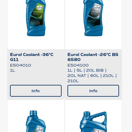
Eurol Coolant -36°C
Eurol Coolant -26°C BS
G11
6580
E504010
E504100
1L
1L
|
5L
|
20L BIB
|
20L NAT
|
60L
|
210L
|
210L
Info
Info