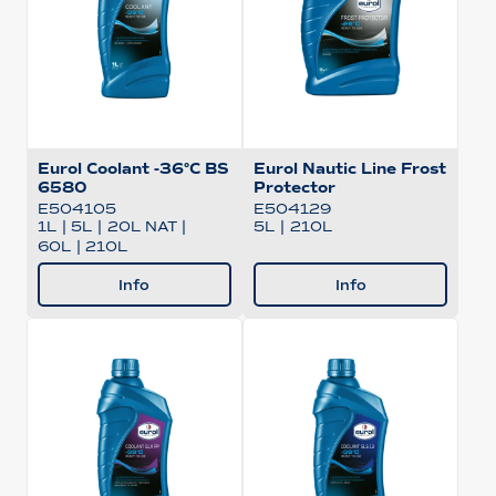
Eurol Coolant -36°C BS
Eurol Nautic Line Frost
6580
Protector
E504105
E504129
1L
|
5L
|
20L NAT
|
5L
|
210L
60L
|
210L
Info
Info