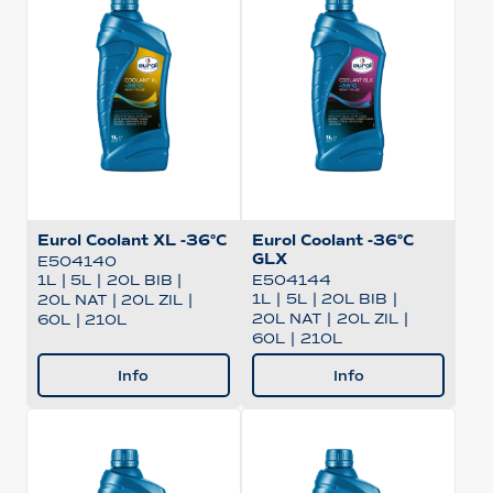
Eurol Coolant XL -36°C
Eurol Coolant -36°C
GLX
E504140
1L
|
5L
|
20L BIB
|
E504144
1L
|
5L
|
20L BIB
|
20L NAT
|
20L ZIL
|
20L NAT
|
20L ZIL
|
60L
|
210L
60L
|
210L
Info
Info