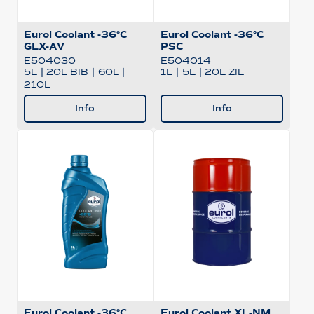
Eurol Coolant -36°C
Eurol Coolant -36°C
GLX-AV
PSC
E504030
E504014
5L
|
20L BIB
|
60L
|
1L
|
5L
|
20L ZIL
210L
Info
Info
Eurol Coolant -36°C
Eurol Coolant XL-NM