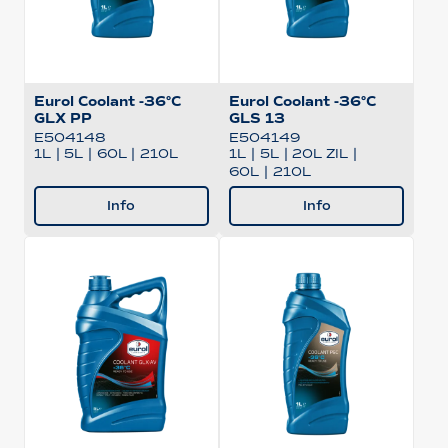
Eurol Coolant -36°C
Eurol Coolant -36°C
GLX PP
GLS 13
E504148
E504149
1L
|
5L
|
60L
|
210L
1L
|
5L
|
20L ZIL
|
60L
|
210L
Info
Info