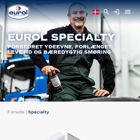
EUROL SPECIALTY
FORBEDRET YDEEVNE, FORLÆNGET
LEVETID OG BÆREDYGTIG SMØRING
Forside
|
Specialty