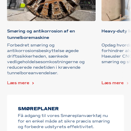
Smøring og antikorrosion af en
Heavy-duty le
tunnelboremaskine
Forbedret smøring og
Opdag hvorda
antikorrosionsbeskyttelse øgede
forhindrer alv
driftssikkerheden, sænkede
Haeusler CNC
vedligeholdelsesomkostningerne og
smøring og st
reducerede nedetiden i krævende
tunnelboreanvendelser.
Læs mere
Læs mere
SMØREPLANER
Få adgang til vores Smøreplanværktøj nu
for en enkel måde at sikre præcis smøring
og forbedre udstyrets effektivitet.